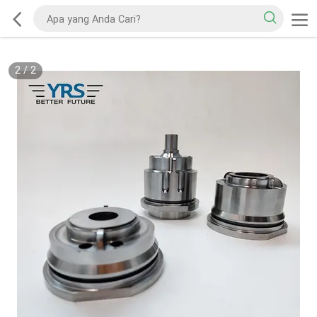
2
/
2