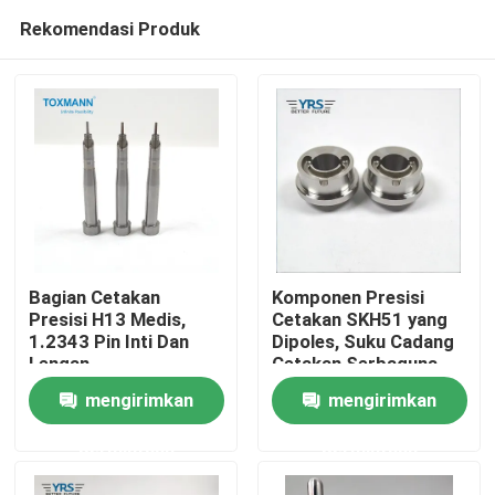
Rekomendasi Produk
Bagian Cetakan
Komponen Presisi
Presisi H13 Medis,
Cetakan SKH51 yang
1.2343 Pin Inti Dan
Dipoles, Suku Cadang
Rumah
Lengan
Cetakan Serbaguna
mengirimkan
mengirimkan
Produk
permintaan
permintaan
Tentang kami