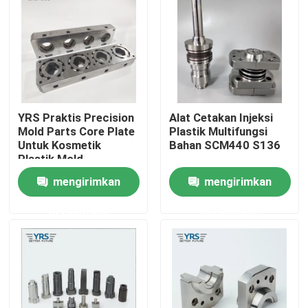
Tur Pabrik
Kontrol kualitas
YRS Praktis Precision
Alat Cetakan Injeksi
Hubungi kami
Mold Parts Core Plate
Plastik Multifungsi
Untuk Kosmetik
Bahan SCM440 S136
Plastik Mold
Berita
mengirimkan
mengirimkan
permintaan
permintaan
kasus
Suku Cadang Mesin Presisi
Bagian mesin cnc