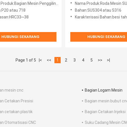
Pembubutan Bubut CNC
roduk:Bagian Mesin Penggilingan CNC
Nama Produk:Roda Mesin S
:P20 atau 718
Bahan:SUS304 atau S316
asan:HRC33~38
Karakterisasi Bahan:besi ta
HUBUNGI SEKARANG
HUBUNGI SEKARANG
Page 1 of 5
|<
<<
1
2
3
4
5
>>
>|
an mesin cnc
Bagian Logam Mesin
an Cetakan Presisi
Bagian mesin bubut cn
an cetakan plastik
Bagian Cetakan Injeksi
an Otomatisasi CNC
Suku Cadang Mesin CNC