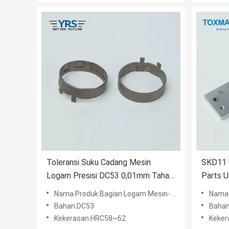
Toleransi Suku Cadang Mesin
SKD11 
Logam Presisi DC53 0,01mm Tahan
Parts U
Asam
Nama Produk:Bagian Logam Mesin- Cincin Khusus
Nama 
Bahan:DC53
Baha
Kekerasan:HRC58~62
Keker