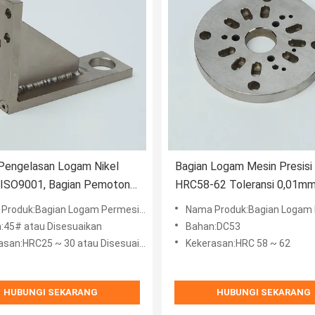
Pengelasan Logam Nikel
Bagian Logam Mesin Presis
g ISO9001, Bagian Pemotong
HRC58-62 Toleransi 0,01m
ultifungsi
uk:Bagian Logam Permesinan- Rakitan Pengelasan
Nama Produk:Bagian Logam
:45# atau Disesuaikan
Bahan:DC53
san:HRC25 ~ 30 atau Disesuaikan
Kekerasan:HRC 58 ~ 62
HUBUNGI SEKARANG
HUBUNGI SEKARANG