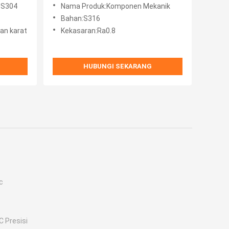
US304
Nama Produk:Komponen Mekanik
Bahan:S316
han karat
Kekasaran:Ra0.8
HUBUNGI SEKARANG
c
 Presisi