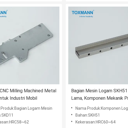
CNC Milling Machined Metal
Bagian Mesin Logam SKH51
ntuk Industri Mobil
Lama, Komponen Mekanik Pr
Penggilingan
Produk:Bagian Logam Mesin
Nama Produk:Komponen Lo
n:SKD11
Bahan:SKH51
asan:HRC58~62
Kekerasan:HRC60~64