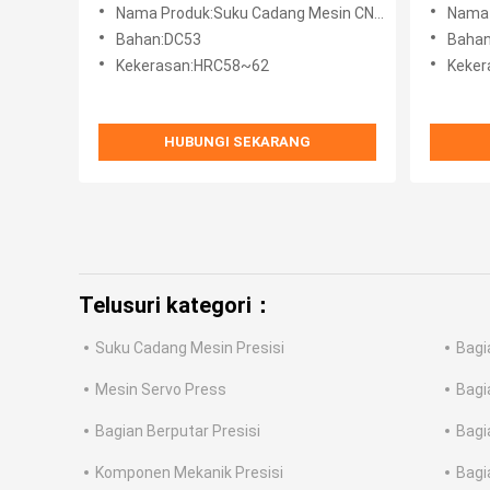
Nama Produk:Suku Cadang Mesin CNC Baja Mati
Nama P
Bahan:DC53
Bahan
Kekerasan:HRC58~62
Keker
HUBUNGI SEKARANG
Telusuri kategori：
Suku Cadang Mesin Presisi
Bagi
Mesin Servo Press
Bagi
Bagian Berputar Presisi
Bagi
Komponen Mekanik Presisi
Bagi