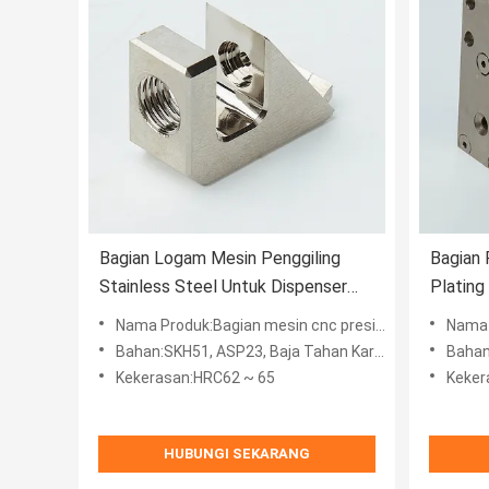
Bagian Logam Mesin Penggiling
Bagian 
Stainless Steel Untuk Dispenser
Platin
Lem
Logam M
Nama Produk:Bagian mesin cnc presisi
Nama Prod
Bahan:SKH51, ASP23, Baja Tahan Karat 440C, Disesuaikan
Bahan
Kekerasan:HRC62 ~ 65
Kekera
HUBUNGI SEKARANG