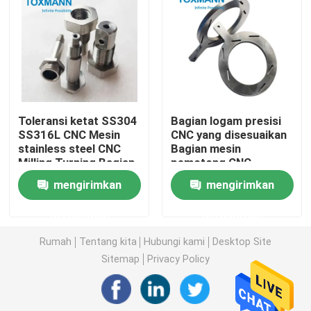
Bagian Logam Mesin
Mesin Servo Press
Toleransi ketat SS304
Bagian logam presisi
Bagian Cetakan Presisi
SS316L CNC Mesin
CNC yang disesuaikan
stainless steel CNC
Bagian mesin
Milling Turning Bagian
pemotong CNC
Bagian mesin bubut cnc
Mesin Otomatis
mengirimkan
mengirimkan
Bagian Berputar Presisi
permintaan
permintaan
Rumah
Tentang kita
Hubungi kami
Desktop Site
Bagian cetakan plastik
Sitemap
Privacy Policy
Bagian Cetakan Injeksi