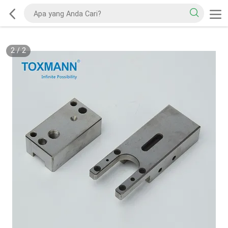
2
/
2