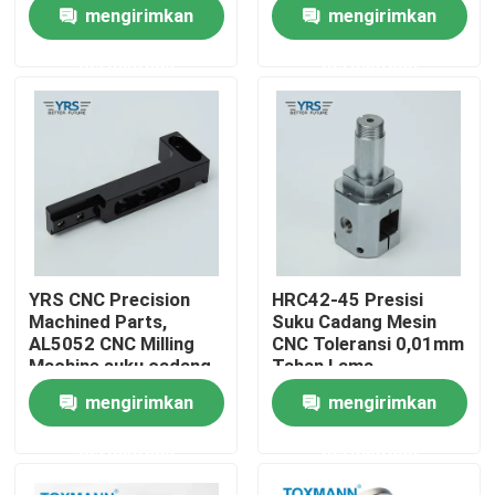
mengirimkan
mengirimkan
permintaan
permintaan
Tur Pabrik
Kontrol kualitas
Hubungi kami
Berita
YRS CNC Precision
HRC42-45 Presisi
Machined Parts,
Suku Cadang Mesin
kasus
AL5052 CNC Milling
CNC Toleransi 0,01mm
Machine suku cadang
Tahan Lama
mengirimkan
mengirimkan
Suku Cadang Mesin Presisi
permintaan
permintaan
Bagian mesin cnc